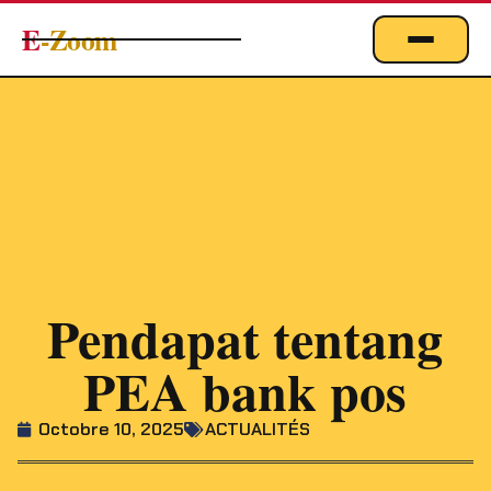
E
-Zoom
ACTUALITÉS
BUSINESS & ÉCONOMIE
FINANCE
IMMOBILIER
EMPLOI
MARKETING & DIGITAL
Pendapat tentang
TECHNOLOGIE
PEA bank pos
À PROPOS
Octobre 10, 2025
ACTUALITÉS