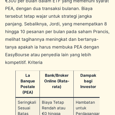
€300 per bulan dalam ETF yang memenuhi syarat
PEA, dengan dua transaksi bulanan. Biaya
tersebut tetap wajar untuk strategi jangka
panjang. Sebaliknya, Jordi, yang menempatkan 8
hingga 10 pesanan per bulan pada saham Prancis,
melihat tagihannya meningkat dan bertanya-
tanya apakah ia harus membuka PEA dengan
EasyBourse atau penyedia lain yang lebih
kompetitif. Kriteria
La
Bank/Broker
Dampak
Biay
Banque
Online (Rata-
bagi
Postale
rata)
Investor
(PEA)
Seringkali
Biaya Tetap
Hambatan
Biay
Sesuai
Rendah atau
untuk
Batas
€0 hingga
Perdagangan