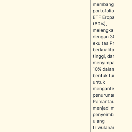
membangun
portofolio inti
ETF Eropa
(60%),
melengkapinya
dengan 30%
ekuitas Prancis
berkualitas
tinggi, dan
menyimpan
10% dalam
bentuk tunai
untuk
mengantisipasi
penurunan.
Pemantauan
menjadi mudah:
penyeimbangan
ulang
triwulanan