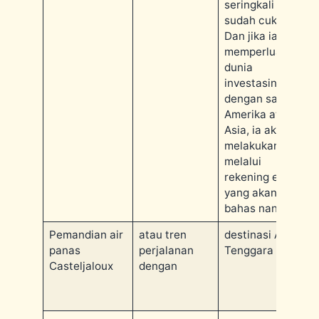
seringkali
sudah cukup.
Dan jika ia ingin
memperluas
dunia
investasinya
dengan saham
Amerika atau
Asia, ia akan
melakukannya
melalui
rekening efek,
yang akan kita
bahas nanti.
Pemandian air
atau tren
destinasi Asia
panas
perjalanan
Tenggara
Casteljaloux
dengan