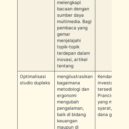
melengkapi
bacaan dengan
sumber daya
multimedia. Bagi
pembaca yang
gemar
menjelajahi
topik-topik
terdepan dalam
inovasi, artikel
tentang
Optimalisasi
mengilustrasikan
Kendaraan
studio dupleks
bagaimana
investasi yang
metodologi dan
tersedia: Ekuit
ergonomi
Prancis, ETF
mengubah
yang memenuh
pengalaman,
syarat, dan re
baik di bidang
dana grup
keuangan
maupun di