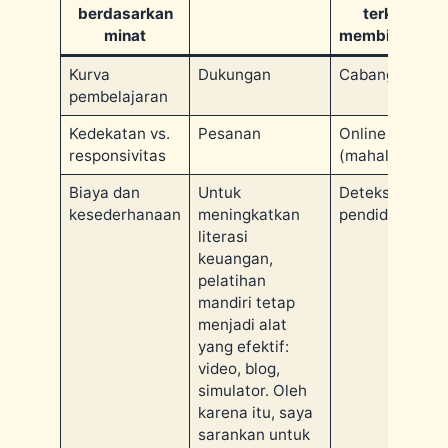
berdasarkan
terkadang
minat
membingungk
Kurva
Dukungan
Cabang + hotli
pembelajaran
Kedekatan vs.
Pesanan
Online + caba
responsivitas
(mahal)
Biaya dan
Untuk
Deteksi AI dal
kesederhanaan
meningkatkan
pendidikan
literasi
keuangan,
pelatihan
mandiri tetap
menjadi alat
yang efektif:
video, blog,
simulator. Oleh
karena itu, saya
sarankan untuk