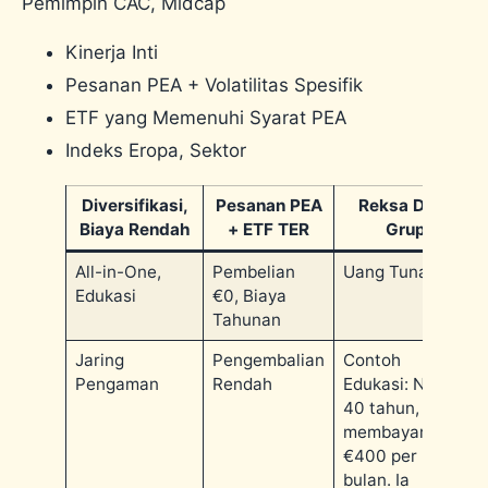
Pemimpin CAC, Midcap
Kinerja Inti
Pesanan PEA + Volatilitas Spesifik
ETF yang Memenuhi Syarat PEA
Indeks Eropa, Sektor
Diversifikasi,
Pesanan PEA
Reksa Dana
Biaya Rendah
+ ETF TER
Grup
All-in-One,
Pembelian
Uang Tunai PEA
Edukasi
€0, Biaya
Tahunan
Jaring
Pengembalian
Contoh
Pengaman
Rendah
Edukasi: Nora,
40 tahun,
membayar
€400 per
bulan. Ia