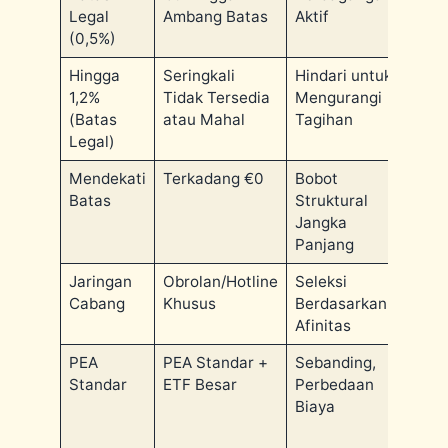
Legal
Ambang Batas
Aktif
(0,5%)
Hingga
Seringkali
Hindari untuk
Biay
1,2%
Tidak Tersedia
Mengurangi
Peme
(Batas
atau Mahal
Tagihan
Reke
Legal)
Mendekati
Terkadang €0
Bobot
Laya
Batas
Struktural
Jangka
Panjang
Jaringan
Obrolan/Hotline
Seleksi
Secur
Cabang
Khusus
Berdasarkan
Afinitas
PEA
PEA Standar +
Sebanding,
Untuk
Standar
ETF Besar
Perbedaan
lebih
Biaya
pilih
jelaj