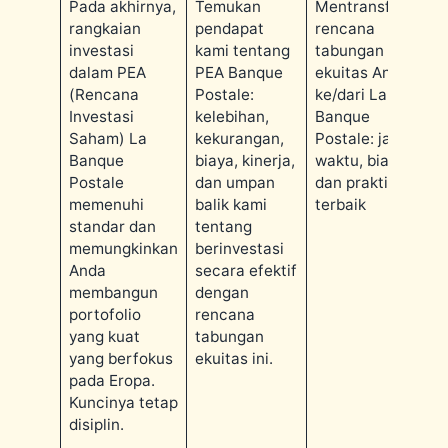
Pada akhirnya,
Temukan
Mentransfer
rangkaian
pendapat
rencana
investasi
kami tentang
tabungan
dalam PEA
PEA Banque
ekuitas Anda
(Rencana
Postale:
ke/dari La
Investasi
kelebihan,
Banque
Saham) La
kekurangan,
Postale: jangka
Banque
biaya, kinerja,
waktu, biaya,
Postale
dan umpan
dan praktik
memenuhi
balik kami
terbaik
standar dan
tentang
×
✉
memungkinkan
berinvestasi
Anda
secara efektif
Restez Informe
membangun
dengan
Recevez nos derniers articles et actualites directement
portofolio
rencana
dans votre boite mail.
yang kuat
tabungan
yang berfokus
ekuitas ini.
OK
pada Eropa.
Desabonnement a tout moment. Pas de spam.
Kuncinya tetap
disiplin.