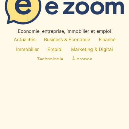
Economie, entreprise, immobilier et emploi
Actualités
Business & Économie
Finance
Immobilier
Emploi
Marketing & Digital
Technologie
À propos
All rights reserved
E
-Zoom
Économie du quotidien : entreprise, emploi,
immobilier, finance et usages numériques. Des
repères clairs pour comprendre avant de décider.