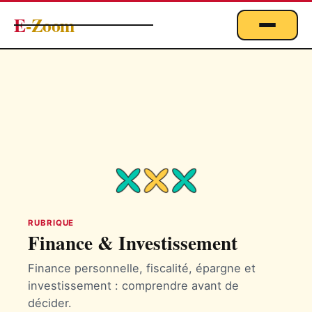
E
-Zoom
ACTUALITÉS
BUSINESS & ÉCONOMIE
FINANCE
IMMOBILIER
EMPLOI
MARKETING & DIGITAL
TECHNOLOGIE
RUBRIQUE
Finance & Investissement
À PROPOS
Finance personnelle, fiscalité, épargne et
investissement : comprendre avant de
décider.