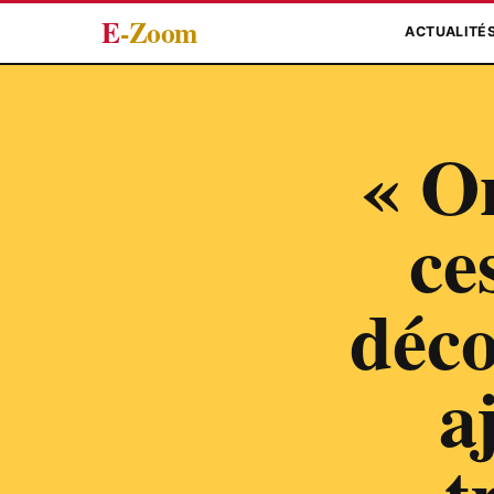
E
-Zoom
ACTUALITÉ
« O
ce
déco
a
t