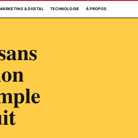
MARKETING & DIGITAL
TECHNOLOGIE
À PROPOS
sans
mon
imple
it
t…