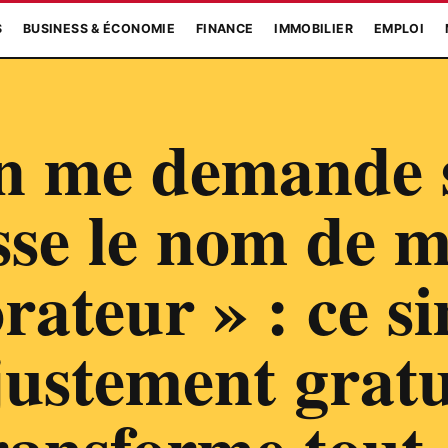
S
BUSINESS & ÉCONOMIE
FINANCE
IMMOBILIER
EMPLOI
n me demande 
sse le nom de 
rateur » : ce s
justement gratu
ransforme tou