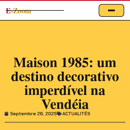
E
-Zoom
ACTUALITÉS
BUSINESS & ÉCONOMIE
FINANCE
IMMOBILIER
Maison 1985: um
EMPLOI
destino decorativo
MARKETING & DIGITAL
imperdível na
TECHNOLOGIE
Vendéia
À PROPOS
Septembre 26, 2025
ACTUALITÉS