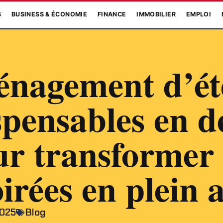
S
BUSINESS & ÉCONOMIE
FINANCE
IMMOBILIER
EMPLOI
nagement d’été
spensables en d
ur transformer 
oirées en plein a
2025
Blog