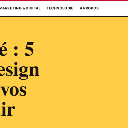
MARKETING & DIGITAL
TECHNOLOGIE
À PROPOS
 : 5
esign
vos
ir