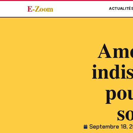
E
-Zoom
ACTUALITÉ
Amé
indi
po
s
Septembre 18, 