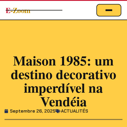
E
-Zoom
ACTUALITÉS
BUSINESS & ÉCONOMIE
FINANCE
IMMOBILIER
Maison 1985: um
EMPLOI
destino decorativo
MARKETING & DIGITAL
imperdível na
TECHNOLOGIE
Vendéia
À PROPOS
Septembre 26, 2025
ACTUALITÉS