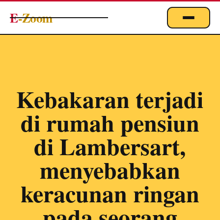
E
-Zoom
ACTUALITÉS
BUSINESS & ÉCONOMIE
FINANCE
Kebakaran terjadi
IMMOBILIER
di rumah pensiun
EMPLOI
MARKETING & DIGITAL
di Lambersart,
TECHNOLOGIE
menyebabkan
À PROPOS
keracunan ringan
pada seorang