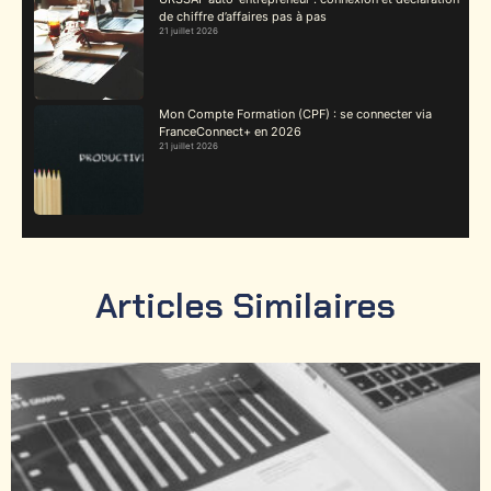
de chiffre d’affaires pas à pas
21 juillet 2026
Mon Compte Formation (CPF) : se connecter via
FranceConnect+ en 2026
21 juillet 2026
Articles Similaires