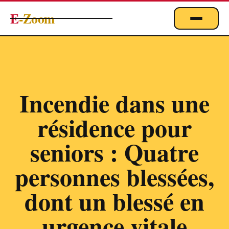
E
-Zoom
ACTUALITÉS
BUSINESS & ÉCONOMIE
FINANCE
Incendie dans une
IMMOBILIER
résidence pour
EMPLOI
MARKETING & DIGITAL
seniors : Quatre
TECHNOLOGIE
personnes blessées,
À PROPOS
dont un blessé en
urgence vitale