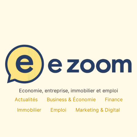
×
✉
Restez Informe
Recevez nos derniers articles et actualites directement
dans votre boite mail.
OK
Economie, entreprise, immobilier et emploi
Desabonnement a tout moment. Pas de spam.
Actualités
Business & Économie
Finance
Immobilier
Emploi
Marketing & Digital
Technologie
À propos
All rights reserved