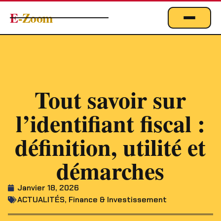
E
-Zoom
ACTUALITÉS
BUSINESS & ÉCONOMIE
FINANCE
Tout savoir sur
IMMOBILIER
l’identifiant fiscal :
EMPLOI
MARKETING & DIGITAL
définition, utilité et
TECHNOLOGIE
démarches
À PROPOS
Janvier 18, 2026
ACTUALITÉS
,
Finance & Investissement