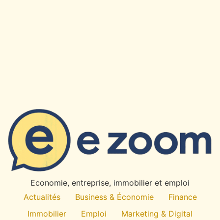
×
✉
Restez Informe
Recevez nos derniers articles et actualites directement
dans votre boite mail.
OK
Economie, entreprise, immobilier et emploi
Desabonnement a tout moment. Pas de spam.
Actualités
Business & Économie
Finance
Immobilier
Emploi
Marketing & Digital