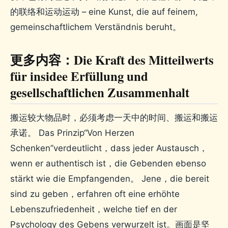
的联络和运动运动 – eine Kunst, die auf feinem,
gemeinschaftlichem Verständnis beruht。
更多内容：Die Kraft des Mitteilwerts
für insidee Erfüllung und
gesellschaftlichen Zusammenhalt
搬运较大物品时，必须考虑一天中的时间、搬运和搬运
承诺。 Das Prinzip“Von Herzen
Schenken”verdeutlicht，dass jeder Austausch，
wenn er authentisch ist，die Gebenden ebenso
stärkt wie die Empfangenden。 Jene，die bereit
sind zu geben，erfahren oft eine erhöhte
Lebenszufriedenheit，welche tief en der
Psychology des Gebens verwurzelt ist。画面是坚