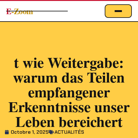
E
-Zoom
ACTUALITÉS
BUSINESS & ÉCONOMIE
FINANCE
t wie Weitergabe:
IMMOBILIER
warum das Teilen
EMPLOI
MARKETING & DIGITAL
empfangener
TECHNOLOGIE
Erkenntnisse unser
À PROPOS
Leben bereichert
Octobre 1, 2025
ACTUALITÉS