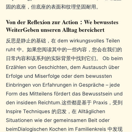
固的底座，但底座的表面和纹理坚固耐用。
Von der Reflexion zur Action：We bewusstes
WeiterGeben unseren Alltag bereichert
反思是静止的基础，在 dem wirkungsvolles Teilen
ruht 中。如果您阅读其中的一些内容，您会在我们的
日常内容和该系列的实际背景中找到它们。 Ob beim
Erzählen von Geschichten, dem Austausch über
Erfolge und Miserfolge oder dem bewussten
Einbringen von Erfahrungen in Gespräche – jede
Form des Mitteilens fördert das Bewusstsein und
den insideen Reichtum.这些都是基于 Praxis，受到
Inspire Techniques 的启发，在 Alltäglichen
Situationen wie der gemeinsamen Beit oder
beimDialogischen Kochen im Familienkreis 中发现