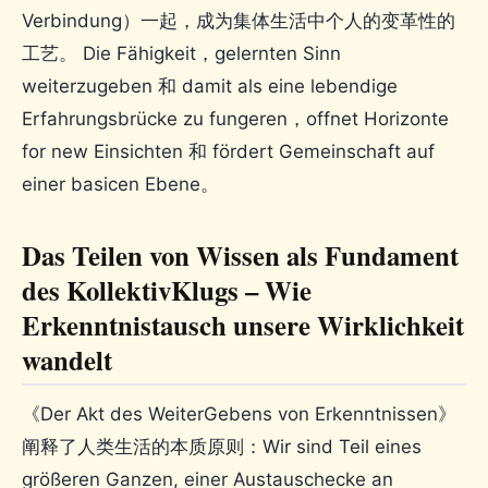
Verbindung）一起，成为集体生活中个人的变革性的
工艺。 Die Fähigkeit，gelernten Sinn
weiterzugeben 和 damit als eine lebendige
Erfahrungsbrücke zu fungeren，offnet Horizo​​nte
for new Einsichten 和 fördert Gemeinschaft auf
einer basicen Ebene。
Das Teilen von Wissen als Fundament
des KollektivKlugs – Wie
Erkenntnistausch unsere Wirklichkeit
wandelt
《Der Akt des WeiterGebens von Erkenntnissen》
阐释了人类生活的本质原则：Wir sind Teil eines
größeren Ganzen, einer Austauschecke an