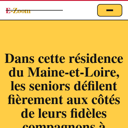
E
-Zoom
ACTUALITÉS
BUSINESS & ÉCONOMIE
FINANCE
Dans cette résidence
IMMOBILIER
du Maine-et-Loire,
EMPLOI
MARKETING & DIGITAL
les seniors défilent
TECHNOLOGIE
fièrement aux côtés
À PROPOS
de leurs fidèles
compagnons à