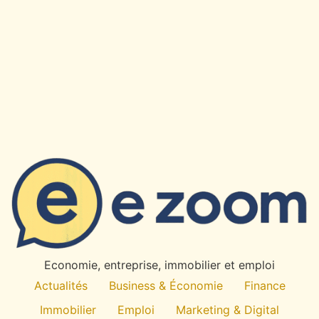
×
✉
Restez Informe
Recevez nos derniers articles et actualites directement
dans votre boite mail.
OK
Economie, entreprise, immobilier et emploi
Desabonnement a tout moment. Pas de spam.
Actualités
Business & Économie
Finance
Immobilier
Emploi
Marketing & Digital