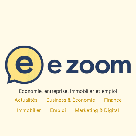
×
✉
Restez Informe
Recevez nos derniers articles et actualites directement
dans votre boite mail.
OK
Economie, entreprise, immobilier et emploi
Desabonnement a tout moment. Pas de spam.
Actualités
Business & Économie
Finance
Immobilier
Emploi
Marketing & Digital
Technologie
À propos
All rights reserved