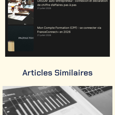
URSSAF auto-entrepreneur : connexion et déclaration
de chiffre d’affaires pas à pas
21 juillet 2026
Mon Compte Formation (CPF) : se connecter via
FranceConnect+ en 2026
21 juillet 2026
Articles Similaires