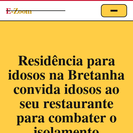
E
-Zoom
ACTUALITÉS
BUSINESS & ÉCONOMIE
FINANCE
Residência para
IMMOBILIER
idosos na Bretanha
EMPLOI
MARKETING & DIGITAL
convida idosos ao
TECHNOLOGIE
seu restaurante
À PROPOS
para combater o
isolamento