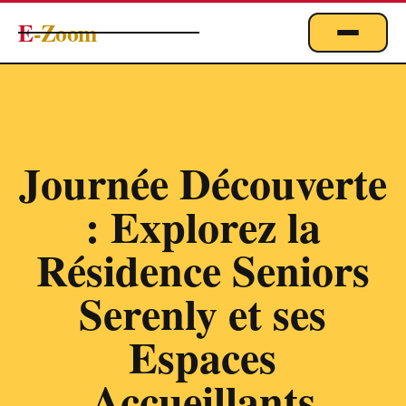
E
-Zoom
ACTUALITÉS
BUSINESS & ÉCONOMIE
FINANCE
Journée Découverte
IMMOBILIER
: Explorez la
EMPLOI
MARKETING & DIGITAL
Résidence Seniors
TECHNOLOGIE
Serenly et ses
À PROPOS
Espaces
Accueillants