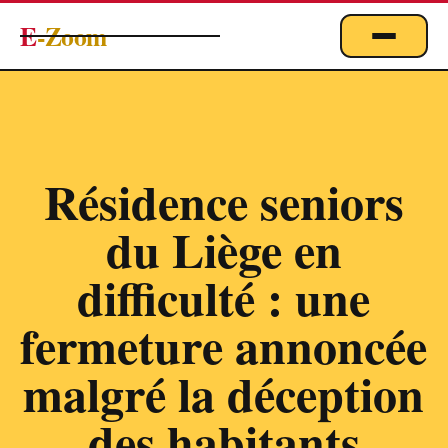
E
-Zoom
ACTUALITÉS
BUSINESS & ÉCONOMIE
FINANCE
Résidence seniors
IMMOBILIER
du Liège en
EMPLOI
MARKETING & DIGITAL
difficulté : une
TECHNOLOGIE
fermeture annoncée
À PROPOS
malgré la déception
des habitants