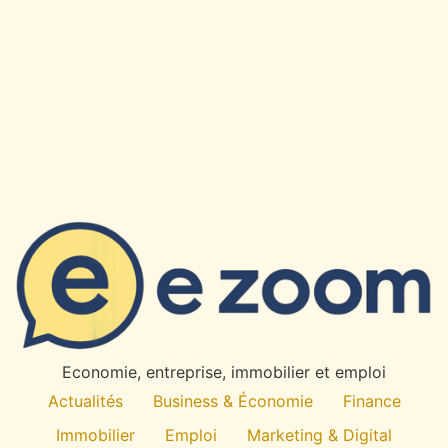
×
✉
Restez Informe
Recevez nos derniers articles et actualites directement
dans votre boite mail.
OK
Economie, entreprise, immobilier et emploi
Desabonnement a tout moment. Pas de spam.
Actualités
Business & Économie
Finance
Immobilier
Emploi
Marketing & Digital