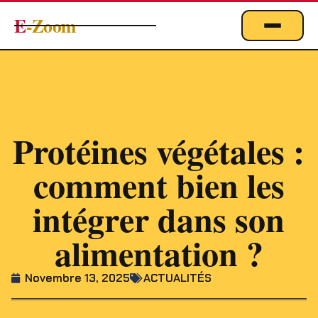
E
-Zoom
ACTUALITÉS
BUSINESS & ÉCONOMIE
FINANCE
IMMOBILIER
Protéines végétales :
EMPLOI
comment bien les
MARKETING & DIGITAL
intégrer dans son
TECHNOLOGIE
alimentation ?
À PROPOS
Novembre 13, 2025
ACTUALITÉS