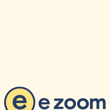
×
✉
Restez Informe
Recevez nos derniers articles et actualites directement
dans votre boite mail.