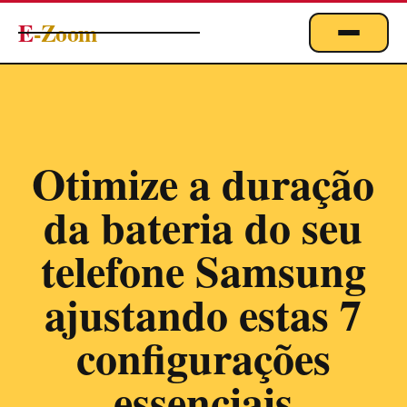
E
-Zoom
ACTUALITÉS
BUSINESS & ÉCONOMIE
FINANCE
Otimize a duração
IMMOBILIER
da bateria do seu
EMPLOI
MARKETING & DIGITAL
telefone Samsung
TECHNOLOGIE
ajustando estas 7
À PROPOS
configurações
essenciais