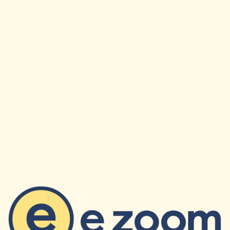
×
✉
Restez Informe
Recevez nos derniers articles et actualites directement