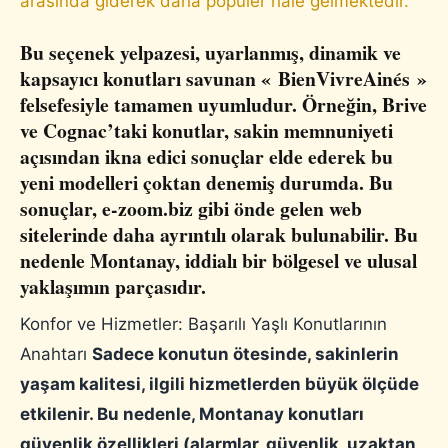
arasında giderek daha popüler hale gelmektedir.
Bu seçenek yelpazesi, uyarlanmış, dinamik ve
kapsayıcı konutları savunan « BienVivreAinés »
felsefesiyle tamamen uyumludur. Örneğin, Brive
ve Cognac’taki konutlar, sakin memnuniyeti
açısından ikna edici sonuçlar elde ederek bu
yeni modelleri çoktan denemiş durumda. Bu
sonuçlar, e-zoom.biz gibi önde gelen web
sitelerinde daha ayrıntılı olarak bulunabilir. Bu
nedenle Montanay, iddialı bir bölgesel ve ulusal
yaklaşımın parçasıdır.
Konfor ve Hizmetler: Başarılı Yaşlı Konutlarının
Anahtarı
Sadece konutun ötesinde, sakinlerin
yaşam kalitesi, ilgili hizmetlerden büyük ölçüde
etkilenir. Bu nedenle, Montanay konutları
güvenlik özellikleri (alarmlar, güvenlik, uzaktan