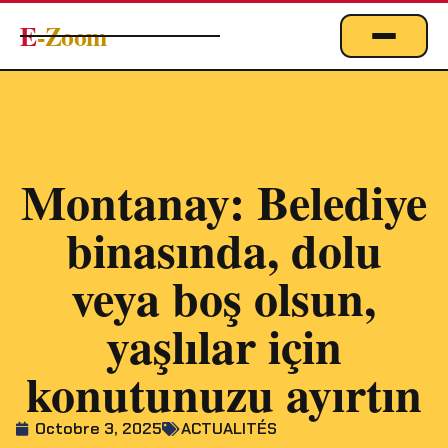
E
-Zoom
ACTUALITÉS
BUSINESS & ÉCONOMIE
FINANCE
Montanay: Belediye
IMMOBILIER
binasında, dolu
EMPLOI
MARKETING & DIGITAL
veya boş olsun,
TECHNOLOGIE
yaşlılar için
À PROPOS
konutunuzu ayırtın
Octobre 3, 2025
ACTUALITÉS