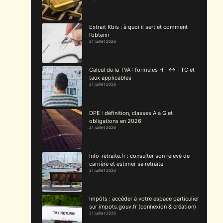
Extrait Kbis : à quoi il sert et comment
l’obtenir
21 juillet 2026
Calcul de la TVA : formules HT ↔ TTC et
taux applicables
21 juillet 2026
DPE : définition, classes A à G et
obligations en 2026
21 juillet 2026
Info-retraite.fr : consulter son relevé de
carrière et estimer sa retraite
21 juillet 2026
Impôts : accéder à votre espace particulier
sur impots.gouv.fr (connexion & création)
21 juillet 2026