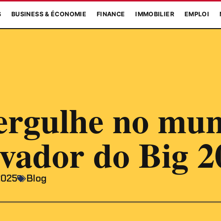
S
BUSINESS & ÉCONOMIE
FINANCE
IMMOBILIER
EMPLOI
rgulhe no mu
ovador do Big 2
2025
Blog