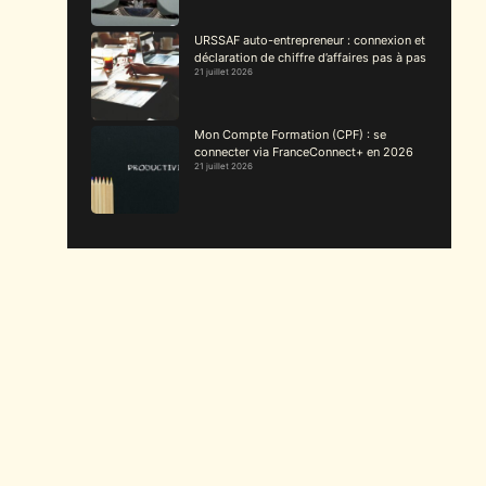
URSSAF auto-entrepreneur : connexion et
déclaration de chiffre d’affaires pas à pas
21 juillet 2026
Mon Compte Formation (CPF) : se
connecter via FranceConnect+ en 2026
21 juillet 2026