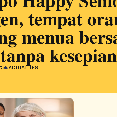
en, tempat ora
ng menua ber
tanpa kesepian
25
ACTUALITÉS