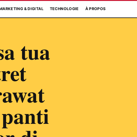
MARKETING & DIGITAL
TECHNOLOGIE
À PROPOS
a tua
ret
rawat
 panti
r di