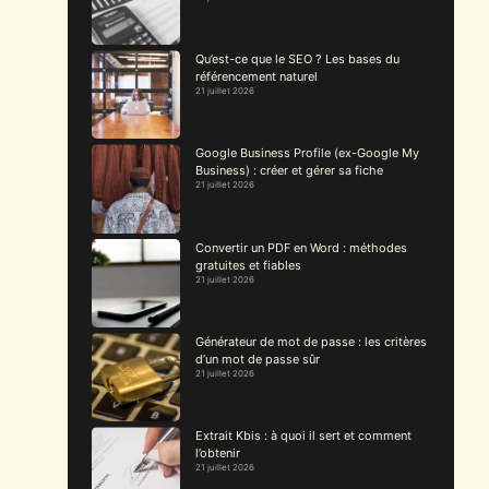
Qu’est-ce que le SEO ? Les bases du
référencement naturel
21 juillet 2026
Google Business Profile (ex-Google My
Business) : créer et gérer sa fiche
21 juillet 2026
Convertir un PDF en Word : méthodes
gratuites et fiables
21 juillet 2026
Générateur de mot de passe : les critères
d’un mot de passe sûr
21 juillet 2026
Extrait Kbis : à quoi il sert et comment
l’obtenir
21 juillet 2026