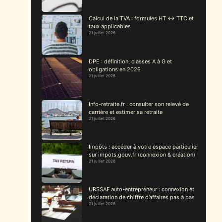
Calcul de la TVA : formules HT ↔ TTC et
taux applicables
21 juillet 2026
DPE : définition, classes A à G et
obligations en 2026
21 juillet 2026
Info-retraite.fr : consulter son relevé de
carrière et estimer sa retraite
21 juillet 2026
Impôts : accéder à votre espace particulier
sur impots.gouv.fr (connexion & création)
21 juillet 2026
URSSAF auto-entrepreneur : connexion et
déclaration de chiffre d’affaires pas à pas
21 juillet 2026