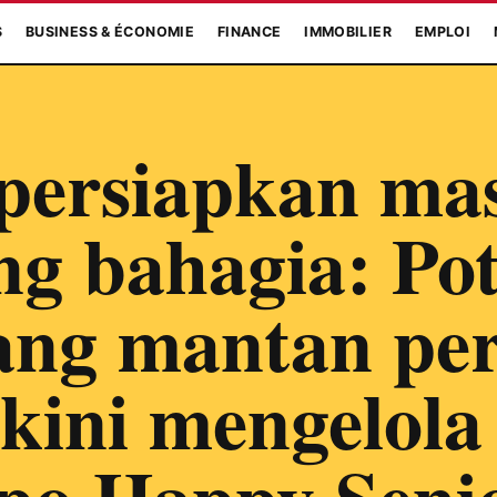
S
BUSINESS & ÉCONOMIE
FINANCE
IMMOBILIER
EMPLOI
ersiapkan mas
ng bahagia: Pot
ang mantan pe
kini mengelola
po Happy Senio