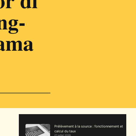
ng-
sama
Prélèvement à la source : fonctionnement et
calcul du taux
21 juillet 2026