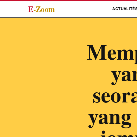
E
-Zoom
ACTUALITÉ
Memp
ya
seor
yang 
jom