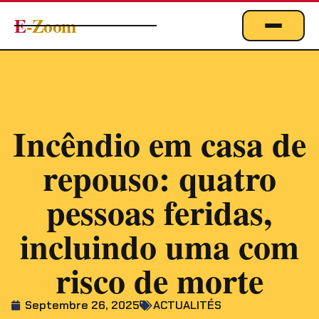
E
-Zoom
ACTUALITÉS
BUSINESS & ÉCONOMIE
FINANCE
Incêndio em casa de
IMMOBILIER
repouso: quatro
EMPLOI
MARKETING & DIGITAL
pessoas feridas,
TECHNOLOGIE
incluindo uma com
À PROPOS
risco de morte
Septembre 26, 2025
ACTUALITÉS