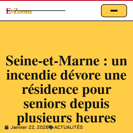
E
-Zoom
ACTUALITÉS
BUSINESS & ÉCONOMIE
FINANCE
Seine-et-Marne : un
IMMOBILIER
incendie dévore une
EMPLOI
MARKETING & DIGITAL
résidence pour
TECHNOLOGIE
seniors depuis
À PROPOS
plusieurs heures
Janvier 22, 2026
ACTUALITÉS