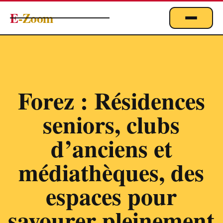
E
-Zoom
ACTUALITÉS
BUSINESS & ÉCONOMIE
FINANCE
Forez : Résidences
IMMOBILIER
seniors, clubs
EMPLOI
MARKETING & DIGITAL
d’anciens et
TECHNOLOGIE
médiathèques, des
À PROPOS
espaces pour
savourer pleinement