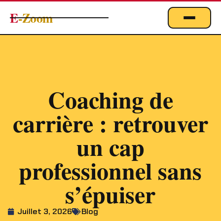
E
-Zoom
ACTUALITÉS
BUSINESS & ÉCONOMIE
FINANCE
Coaching de
IMMOBILIER
carrière : retrouver
EMPLOI
MARKETING & DIGITAL
un cap
TECHNOLOGIE
professionnel sans
À PROPOS
s’épuiser
Juillet 3, 2026
Blog