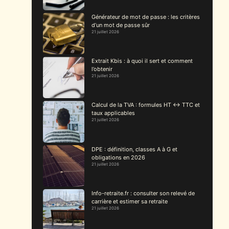
Générateur de mot de passe : les critères
d’un mot de passe sûr
21 juillet 2026
Extrait Kbis : à quoi il sert et comment
l’obtenir
21 juillet 2026
Calcul de la TVA : formules HT ↔ TTC et
taux applicables
21 juillet 2026
DPE : définition, classes A à G et
obligations en 2026
21 juillet 2026
Info-retraite.fr : consulter son relevé de
carrière et estimer sa retraite
21 juillet 2026