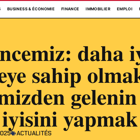
S
BUSINESS & ÉCONOMIE
FINANCE
IMMOBILIER
EMPLOI
ncemiz: daha iy
teye sahip olmak
imizden gelenin
iyisini yapmak
2025
ACTUALITÉS