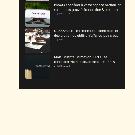
Impôts : accéder à votre espace particulier
sur impots.gouv.fr (connexion & création)
21 juillet 2026
URSSAF auto-entrepreneur : connexion et
déclaration de chiffre d’affaires pas à pas
21 juillet 2026
Mon Compte Formation (CPF) : se
connecter via FranceConnect+ en 2026
21 juillet 2026