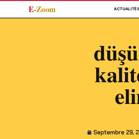
E
-Zoom
ACTUALITÉ
düşü
kali
el
Septembre 29, 