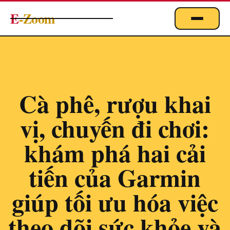
E
-Zoom
ACTUALITÉS
BUSINESS & ÉCONOMIE
FINANCE
Cà phê, rượu khai
IMMOBILIER
vị, chuyến đi chơi:
EMPLOI
MARKETING & DIGITAL
khám phá hai cải
TECHNOLOGIE
tiến của Garmin
À PROPOS
giúp tối ưu hóa việc
theo dõi sức khỏe và