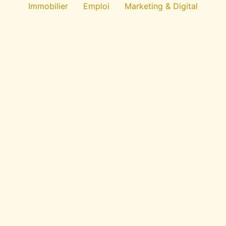
Immobilier
Emploi
Marketing & Digital
Technologie
À propos
All rights reserved
E
-Zoom
Économie du quotidien : entreprise, emploi,
immobilier, finance et usages numériques. Des
repères clairs pour comprendre avant de décider.
RUBRIQUES
Actualités
Finance
Immobilier