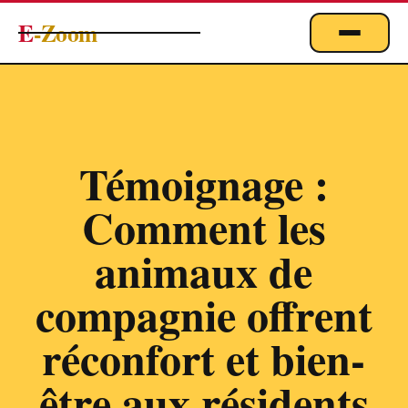
E
-Zoom
ACTUALITÉS
BUSINESS & ÉCONOMIE
FINANCE
Témoignage :
IMMOBILIER
Comment les
EMPLOI
MARKETING & DIGITAL
animaux de
TECHNOLOGIE
compagnie offrent
À PROPOS
réconfort et bien-
être aux résidents