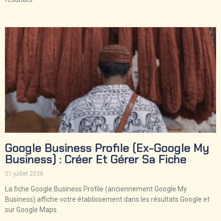
×
✉
Restez Informe
Google Business Profile (ex-Google My
Recevez nos derniers articles et actualites directement
Business) : Créer Et Gérer Sa Fiche
dans votre boite mail.
21 juillet 2026
OK
La fiche Google Business Profile (anciennement Google My
Desabonnement a tout moment. Pas de spam.
Business) affiche votre établissement dans les résultats Google et
sur Google Maps.