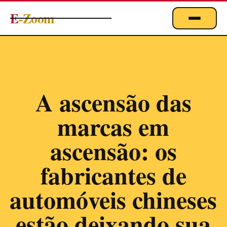
E
-Zoom
ACTUALITÉS
BUSINESS & ÉCONOMIE
FINANCE
A ascensão das
IMMOBILIER
marcas em
EMPLOI
MARKETING & DIGITAL
ascensão: os
TECHNOLOGIE
fabricantes de
À PROPOS
automóveis chineses
estão deixando sua