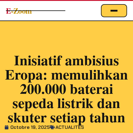
E
-Zoom
ACTUALITÉS
BUSINESS & ÉCONOMIE
FINANCE
Inisiatif ambisius
IMMOBILIER
Eropa: memulihkan
EMPLOI
MARKETING & DIGITAL
200.000 baterai
TECHNOLOGIE
sepeda listrik dan
À PROPOS
skuter setiap tahun
Octobre 19, 2025
ACTUALITÉS