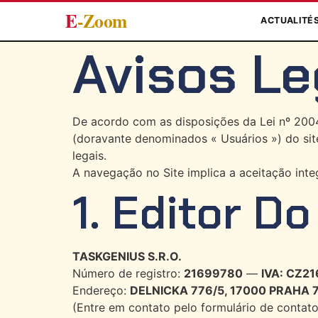
E
-Zoom
ACTUALITÉ
Avisos Le
De acordo com as disposições da Lei nº 2004-
(doravante denominados « Usuários ») do si
legais.
A navegação no Site implica a aceitação integ
1. Editor Do
TASKGENIUS S.R.O.
Número de registro:
21699780
—
IVA: CZ2
Endereço:
DELNICKA 776/5, 17000 PRAHA 7,
(Entre em contato pelo formulário de contato