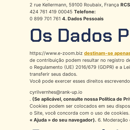
2 rue Kellermann, 59100 Roubaix, França
RCS 
424 761 419 00045
Telefone:
0 899 701 761
4. Dados Pessoais
Os Dados P
https://www.e-zoom.biz
destinam-se apenas 
de contribuição podem resultar no registro d
o Regulamento (UE) 2016/679 (GDPR) e a Lei F
transferir seus dados.
Você pode exercer esses direitos escrevendo
cyrilvernhes@rank-up.io
.
(Se aplicável, consulte nossa Política de Pr
Cookies podem ser colocados em seu dispositi
o Site, você concorda com o uso de cookies
« Ajuda » do seu navegador).
6. Moderação 