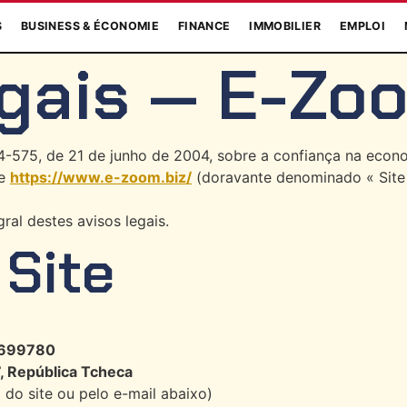
S
BUSINESS & ÉCONOMIE
FINANCE
IMMOBILIER
EMPLOI
gais — E-Zo
575, de 21 de junho de 2004, sobre a confiança na economi
te
https://www.e-zoom.biz/
(doravante denominado « Site 
ral destes avisos legais.
 Site
1699780
 República Tcheca
 do site ou pelo e-mail abaixo)