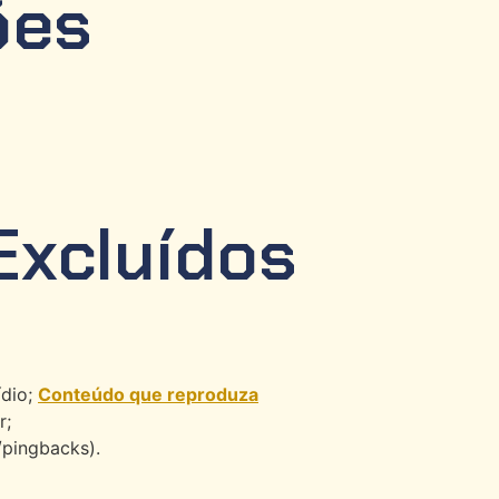
ões
Excluídos
ídio;
Conteúdo que reproduza
r;
/pingbacks).