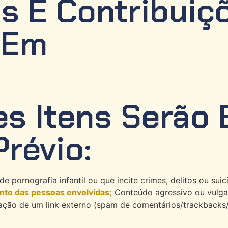
s E Contribuiç
 Em
s Itens Serão 
révio:
e pornografia infantil ou que incite crimes, delitos ou suic
nto das pessoas envolvidas;
Conteúdo agressivo ou vulga
ação de um link externo (spam de comentários/trackbacks