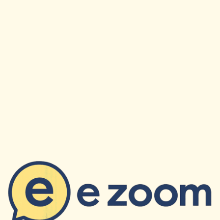
×
✉
Restez Informe
Recevez nos derniers articles et actualites directement
dans votre boite mail.