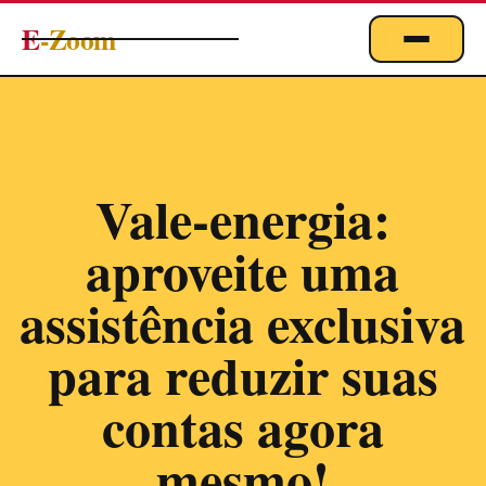
E
-Zoom
ACTUALITÉS
BUSINESS & ÉCONOMIE
FINANCE
Vale-energia:
IMMOBILIER
aproveite uma
EMPLOI
MARKETING & DIGITAL
assistência exclusiva
TECHNOLOGIE
para reduzir suas
À PROPOS
contas agora
mesmo!