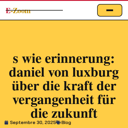
E
-Zoom
ACTUALITÉS
BUSINESS & ÉCONOMIE
FINANCE
s wie erinnerung:
IMMOBILIER
daniel von luxburg
EMPLOI
MARKETING & DIGITAL
über die kraft der
TECHNOLOGIE
vergangenheit für
À PROPOS
die zukunft
Septembre 30, 2025
Blog