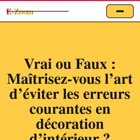
E
-Zoom
ACTUALITÉS
BUSINESS & ÉCONOMIE
FINANCE
Vrai ou Faux :
IMMOBILIER
Maîtrisez-vous l’art
EMPLOI
MARKETING & DIGITAL
d’éviter les erreurs
TECHNOLOGIE
courantes en
À PROPOS
décoration
d’intérieur ?