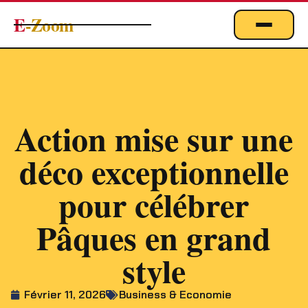
E
-Zoom
ACTUALITÉS
BUSINESS & ÉCONOMIE
FINANCE
Action mise sur une
IMMOBILIER
déco exceptionnelle
EMPLOI
MARKETING & DIGITAL
pour célébrer
TECHNOLOGIE
Pâques en grand
À PROPOS
style
Février 11, 2026
Business & Economie