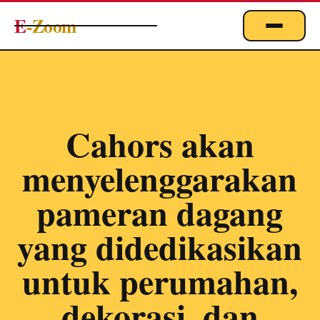
E
-Zoom
ACTUALITÉS
BUSINESS & ÉCONOMIE
FINANCE
Cahors akan
IMMOBILIER
menyelenggarakan
EMPLOI
MARKETING & DIGITAL
pameran dagang
TECHNOLOGIE
yang didedikasikan
À PROPOS
untuk perumahan,
dekorasi, dan