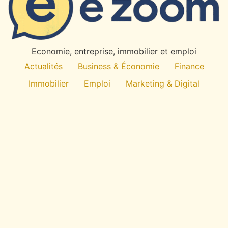
Economie, entreprise, immobilier et emploi
Actualités
Business & Économie
Finance
Immobilier
Emploi
Marketing & Digital
Technologie
À propos
All rights reserved
E
-Zoom
Économie du quotidien : entreprise, emploi,
immobilier, finance et usages numériques. Des
repères clairs pour comprendre avant de décider.